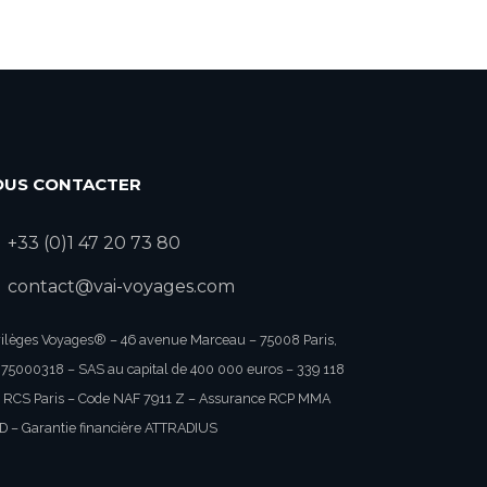
OUS CONTACTER
+33 (0)1 47 20 73 80
contact@vai-voyages.com
vilèges Voyages® – 46 avenue Marceau – 75008 Paris,
75000318 – SAS au capital de 400 000 euros – 339 118
 RCS Paris – Code NAF 7911 Z – Assurance RCP MMA
D – Garantie financière ATTRADIUS