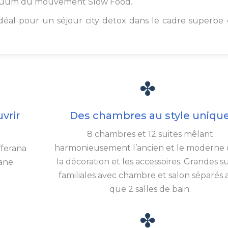
ntinuum du mouvement Slow Food.
idéal pour un séjour city detox dans le cadre superbe
vrir
Des chambres au style uniqu
8 chambres et 12 suites mêlant
harmonieusement l’ancien et le moderne 
fferana
la décoration et les accessoires. Grandes su
ane.
familiales avec chambre et salon séparés a
que 2 salles de bain.