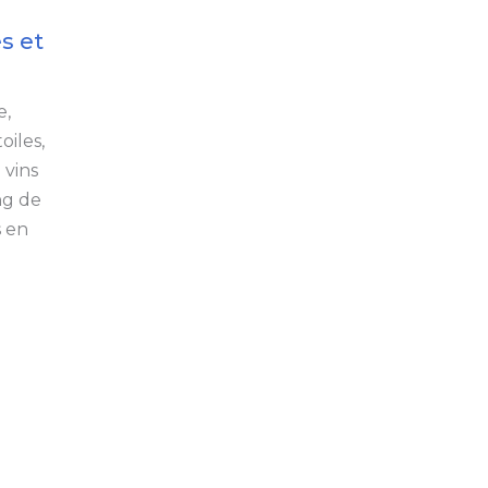
s et
e,
oiles,
 vins
ong de
s en