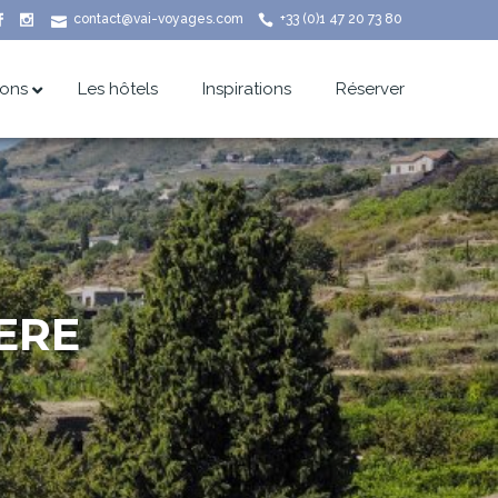
contact@vai-voyages.com
+33 (0)1 47 20 73 80
ions
Les hôtels
Inspirations
Réserver
ERE