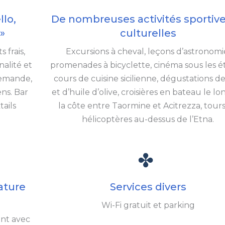
llo,
De nombreuses activités sportive
»
culturelles
 frais,
Excursions à cheval, leçons d’astronomi
nalité et
promenades à bicyclette, cinéma sous les ét
demande,
cours de cuisine sicilienne, dégustations de
ns. Bar
et d’huile d’olive, croisières en bateau le l
ails
la côte entre Taormine et Acitrezza, tour
.
hélicoptères au-dessus de l’Etna.
ature
Services divers
Wi-Fi gratuit et parking
ent avec