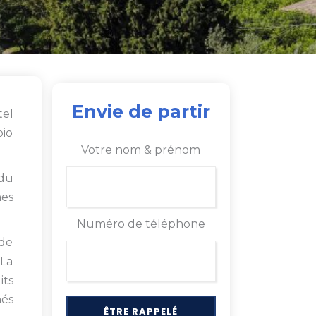
Envie de partir
tel
bio
Votre nom & prénom
 du
nes
Numéro de téléphone
 de
 La
its
nés