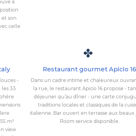
rouve à
position
 et son
ec celle
taly
Restaurant gourmet Apicio 1
douces -
Dans un cadre intime et chaleureux ouvran
 les 33
la rue, le restaurant Apicio 16 propose - ta
sphère
déjeuner qu’au dîner - une carte conjug
imensions
traditions locales et classiques de la cuis
1ere
italienne. Bar ouvert en terrasse aux beaux 
 55 m²
Room service disponible.
en view