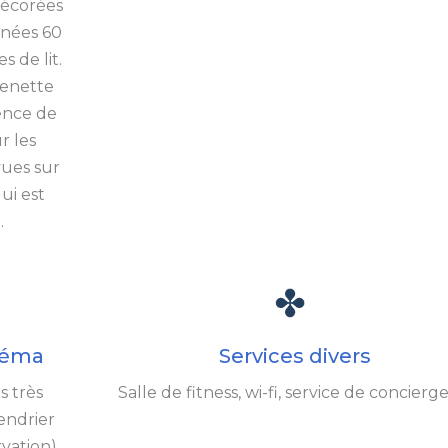
décorées
nnées 60
s de lit.
henette
ence de
r les
vues sur
ui est
.
néma
Services divers
s très
Salle de fitness, wi-fi, service de concierge
endrier
vation).