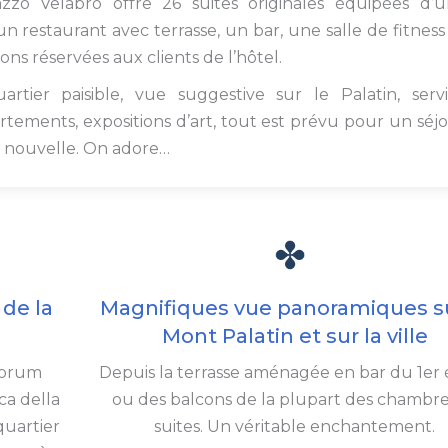
zo Velabro offre 26 suites originales équipées d’
n restaurant avec terrasse, un bar, une salle de fitness
ns réservées aux clients de l’hôtel.
tier paisible, vue suggestive sur le Palatin, serv
rtements, expositions d’art, tout est prévu pour un séj
nouvelle. On adore…
 de la
Magnifiques vue panoramiques su
Mont Palatin et sur la ville
 Forum
Depuis la terrasse aménagée en bar du 1er
ca della
ou des balcons de la plupart des chambre
quartier
suites. Un véritable enchantement.