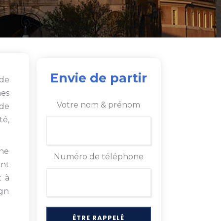
Envie de partir
 de
nes
Votre nom & prénom
ade
té,
une
Numéro de téléphone
ent
t à
ign