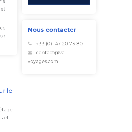
une
 et
ice
Nous contacter
our
+33 (0)1 47 20 73 80
contact@vai-
voyages.com
r le
 étage
s et