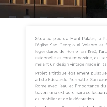
Situé au pied du Mont Palatin, le Pa
l’église San Georgio al Velabro et 
légendaires de Rome. En 1960, l’arc
rationnelle et contemporaine, qui se
mêlant un design vintage made in Ita
Projet artistique également puisque
artiste Edouardo Piermattei. Son œuvr
Rome avec l’eau et l’importance du 
travers une extraordinaire collectio
du mobilier et de la décoration.