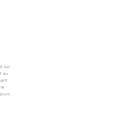
6
t sur
nt au
uant
ine
jours.