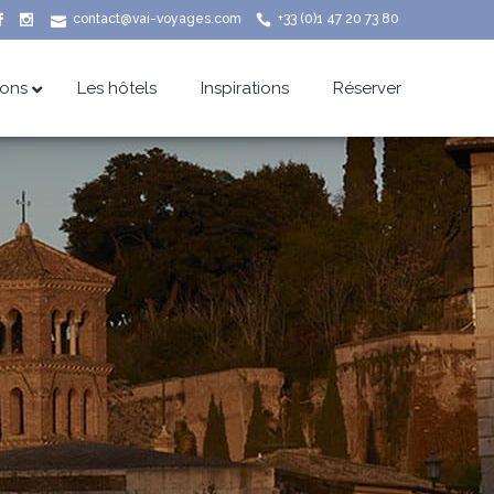
contact@vai-voyages.com
+33 (0)1 47 20 73 80
ions
Les hôtels
Inspirations
Réserver