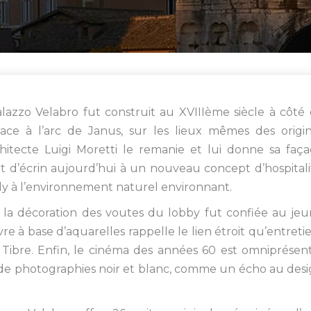
lazzo Velabro fut construit au XVIIIème siècle à côté
face à l’arc de Janus, sur les lieux mêmes des origi
hitecte Luigi Moretti le remanie et lui donne sa faç
rt d’écrin aujourd’hui à un nouveau concept d’hospitali
ly à l’environnement naturel environnant.
 la décoration des voutes du lobby fut confiée au je
e à base d’aquarelles rappelle le lien étroit qu’entreti
Tibre. Enfin, le cinéma des années 60 est omniprésen
n de photographies noir et blanc, comme un écho au des