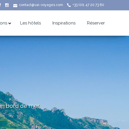
contact@vai-voyages.com
+33 (0)1 47 20 73 80
ions
Les hôtels
Inspirations
Réserver
son bord de mer,