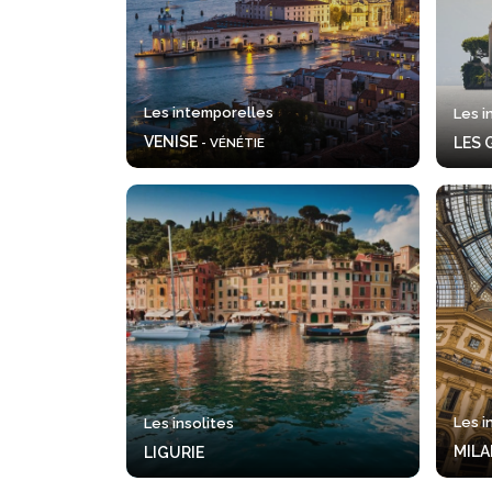
Les intemporelles
Les 
VENISE
LES 
- VÉNÉTIE
Les i
Les insolites
MIL
LIGURIE