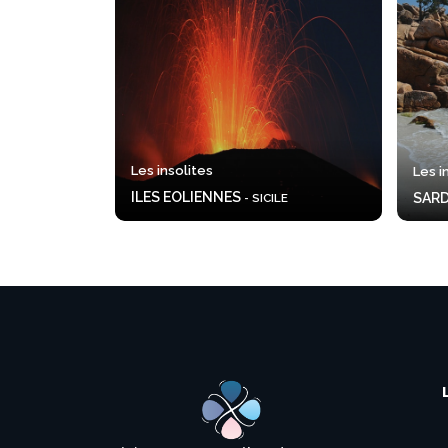
Les insolites
Les 
ILES EOLIENNES
SAR
- SICILE