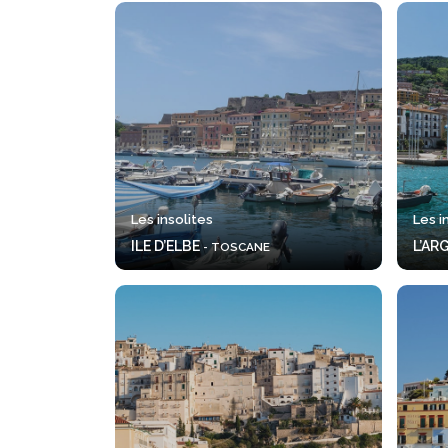
Les insolites
Les i
ILE D’ELBE
L’AR
- TOSCANE