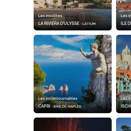
Les insolites
Les i
LA RIVIERA D’ULYSSE
ILE 
- LATIUM
Les incontournables
Les i
CAPRI
ISCH
- BAIE DE NAPLES