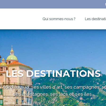
Qui sommes-nous ?
Les destinat
LES DESTINATIONS
du nord au sud, ses villes d'art, ses campagnes, 
ses montagnes, ses lacs et ses îles.