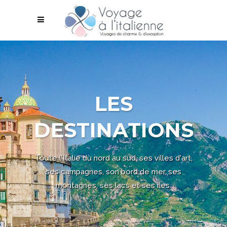
LES
DESTINATIONS
Toute l'Italie du nord au sud, ses villes d'art,
ses campagnes, son bord de mer, ses
montagnes, ses lacs et ses îles.